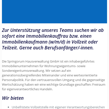
Zur Unterstützung unseres Teams suchen wir ab
sofort eine Immobilienkauffrau bzw. einen
Immobilienkaufmann (w/m/d) in Vollzeit oder
Teilzeit. Gerne auch Berufsanfänger/-innen.
Die Springorum Hausverwaltung GmbH ist ein inhabergeführtes
Immobilienunternehmen für Wohnungseigentums- sowie
Sondereigentumsverwaltung. Wir setzen auf ein
generationsübergreifendes Miteinander und eine werteorientierte
Personalpolitik. Für den vertrauensvollen Umgang und die gegenseitige
Wertschätzung haben wir eine wichtige Grundlage geschaffen: Freiraum
für eigenverantwortliches Handeln.
Wir bieten
Unbefristete Vollzeitstelle mit eigenen Verantwortungsbereichen