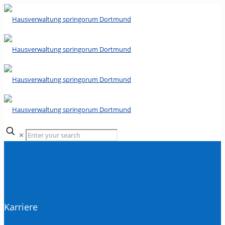
✕
Karriere